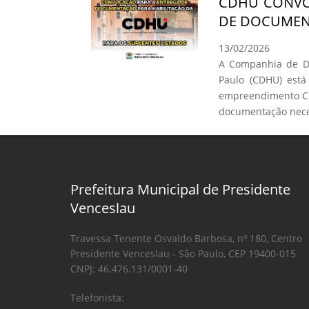
CDHU CONVO
DE DOCUMEN
13/02/2026
A Companhia de De
Paulo (CDHU) está
empreendimento C.
documentação neces
Prefeitura Municipal de Presidente
Venceslau
Travessa Tenente Osvaldo Barbosa, nº 180, Centro
Presidente Venceslau - São Paulo, CEP 19400-015
CNPJ: 46.476.131/0001-40
Telefonista: