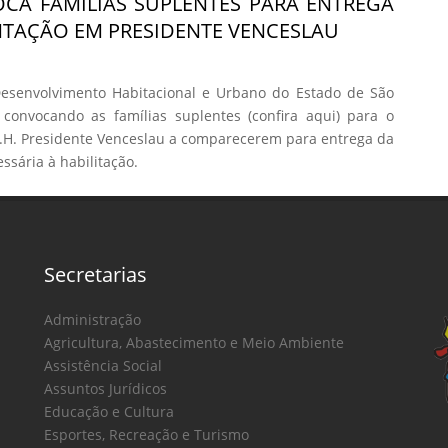
CA FAMÍLIAS SUPLENTES PARA ENTREGA
TAÇÃO EM PRESIDENTE VENCESLAU
senvolvimento Habitacional e Urbano do Estado de São
 convocando as famílias suplentes (confira aqui) para o
H. Presidente Venceslau a comparecerem para entrega da
sária à habilitação.
Secretarias
Administração
Agricultura, Abastecimento e Meio Ambiente
Assistência Social
Assuntos Jurídicos
Educação e Cultura
Esportes, Recreação e Turismo