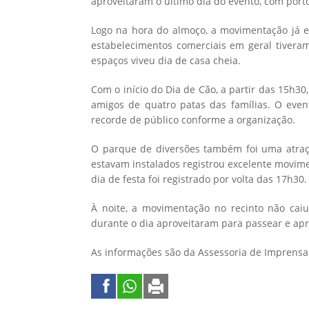
aproveitaram o último dia do evento, com port
Logo na hora do almoço, a movimentação já er
estabelecimentos comerciais em geral tivera
espaços viveu dia de casa cheia.
Com o início do Dia de Cão, a partir das 15h30, 
amigos de quatro patas das famílias. O event
recorde de público conforme a organização.
O parque de diversões também foi uma atraçã
estavam instalados registrou excelente movim
dia de festa foi registrado por volta das 17h30.
À noite, a movimentação no recinto não caiu
durante o dia aproveitaram para passear e apr
As informações são da Assessoria de Imprensa 