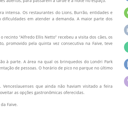
ões abertos, para passarem a tarde e a noite no espaço.
a intensa. Os restaurantes do Lions, Burrão, entidades e
m dificuldades em atender a demanda. A maior parte dos
o recinto “Alfredo Ellis Netto” recebeu a visita dos cães, os
o, promovido pela quinta vez consecutiva na Faive, teve
o à parte. A área na qual os brinquedos do Londri Park
entação de pessoas. O horário de pico no parque no último
. Venceslauenses que ainda não haviam visitado a feira
oveitar as opções gastronômicas oferecidas.
da Faive.