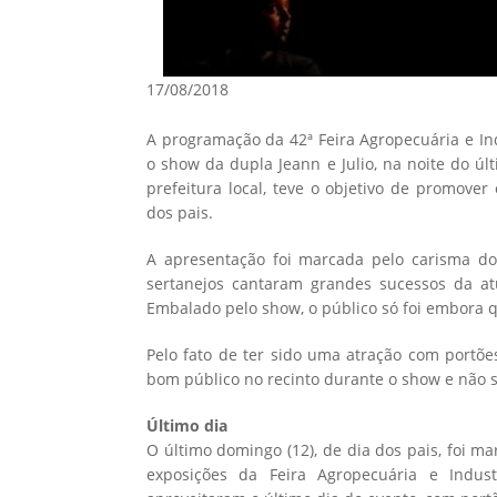
17/08/2018
A programação da 42ª Feira Agropecuária e Ind
o show da dupla Jeann e Julio, na noite do úl
prefeitura local, teve o objetivo de promove
dos pais.
A apresentação foi marcada pelo carisma do
sertanejos cantaram grandes sucessos da at
Embalado pelo show, o público só foi embora 
Pelo fato de ter sido uma atração com portõe
bom público no recinto durante o show e não 
Último dia
O último domingo (12), de dia dos pais, foi 
exposições da Feira Agropecuária e Industr