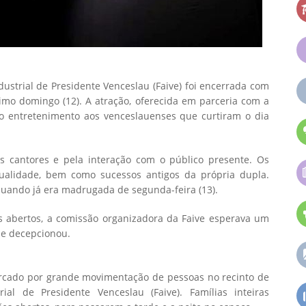
ustrial de Presidente Venceslau (Faive) foi encerrada com
timo domingo (12). A atração, oferecida em parceria com a
r o entretenimento aos venceslauenses que curtiram o dia
s cantores e pela interação com o público presente. Os
ualidade, bem como sucessos antigos da própria dupla.
quando já era madrugada de segunda-feira (13).
s abertos, a comissão organizadora da Faive esperava um
se decepcionou.
marcado por grande movimentação de pessoas no recinto de
ial de Presidente Venceslau (Faive). Famílias inteiras