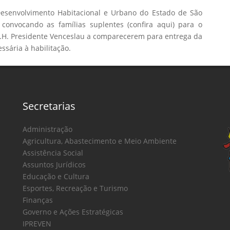
senvolvimento Habitacional e Urbano do Estado de São
 convocando as famílias suplentes (confira aqui) para o
H. Presidente Venceslau a comparecerem para entrega da
sária à habilitação.
Secretarias
Administração
Agricultura, Abastecimento e Meio Ambiente
Assistência Social
Assuntos Jurídicos
Educação e Cultura
Esportes, Recreação e Turismo
Finanças
Governo e Ações Estratégicas
IPREVEN