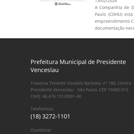
13/02/2026
A Companhia de De
Paulo (CDHU) está
empreendimento C.
documentação neces
Prefeitura Municipal de Presidente
Venceslau
Travessa Tenente Osvaldo Barbosa, nº 180, Centro
Presidente Venceslau - São Paulo, CEP 19400-015
CNPJ: 46.476.131/0001-40
Telefonista:
(18) 3272-1101
Ouvidoria: