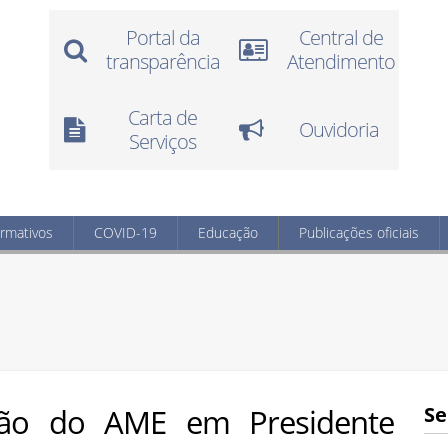
Portal da
Central de
transparência
Atendimento
Carta de
Ouvidoria
Serviços
ormativos
COVID-19
Educação
Publicações oficiais
ação do AME em Presidente
Se