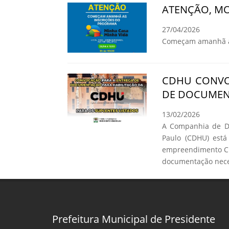
ATENÇÃO, MO
27/04/2026
Começam amanhã as
CDHU CONVO
DE DOCUMEN
13/02/2026
A Companhia de De
Paulo (CDHU) está
empreendimento C.
documentação neces
Prefeitura Municipal de Presidente