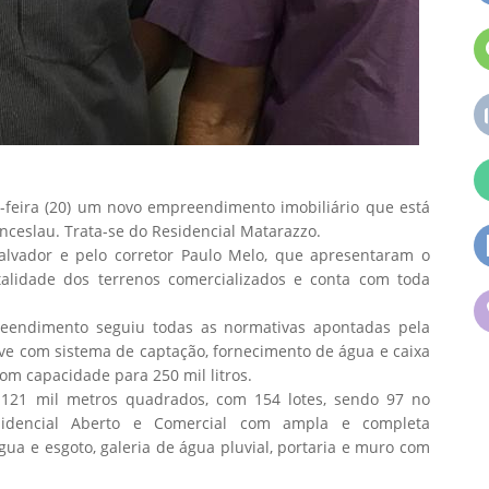
ta-feira (20) um novo empreendimento imobiliário que está
nceslau. Trata-se do Residencial Matarazzo.
alvador e pelo corretor Paulo Melo, que apresentaram o
alidade dos terrenos comercializados e conta com toda
reendimento seguiu todas as normativas apontadas pela
sive com sistema de captação, fornecimento de água e caixa
om capacidade para 250 mil litros.
121 mil metros quadrados, com 154 lotes, sendo 97 no
esidencial Aberto e Comercial com ampla e completa
 água e esgoto, galeria de água pluvial, portaria e muro com