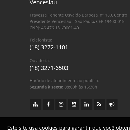
Venceslau
Travessa Tenente Osvaldo Barbosa, nº 180, Centro
Presidente Venceslau - São Paulo, CEP 19400-015
CNPJ: 46.476.131/0001-40
Telefonista:
(18) 3272-1101
Ouvidoria:
(18) 3271-6503
Horário de atendimento ao público:
Segunda à sexta:
08:00h às 16:30h
Este site usa cookies para garantir que você obte