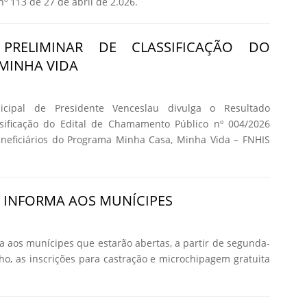
nº 113 de 27 de abril de 2.026.
 PRELIMINAR DE CLASSIFICAÇÃO DO
MINHA VIDA
icipal de Presidente Venceslau divulga o Resultado
ssificação do Edital de Chamamento Público nº 004/2026
eneficiários do Programa Minha Casa, Minha Vida – FNHIS
A INFORMA AOS MUNÍCIPES
ma aos munícipes que estarão abertas, a partir de segunda-
nho, as inscrições para castração e microchipagem gratuita