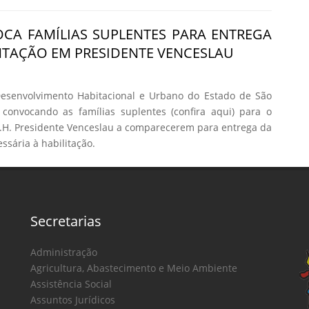
CA FAMÍLIAS SUPLENTES PARA ENTREGA
TAÇÃO EM PRESIDENTE VENCESLAU
senvolvimento Habitacional e Urbano do Estado de São
 convocando as famílias suplentes (confira aqui) para o
H. Presidente Venceslau a comparecerem para entrega da
sária à habilitação.
Secretarias
Administração
Agricultura, Abastecimento e Meio Ambiente
Assistência Social
Assuntos Jurídicos