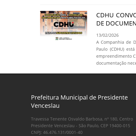
CDHU CONVO
DE DOCUMEN
13/02/2026
A Companhia de De
Paulo (CDHU) está
empreendimento C.
documentação neces
Prefeitura Municipal de Presidente
Venceslau
Travessa Tenente Osvaldo Barbosa, nº 180, Centro
Presidente Venceslau - São Paulo, CEP 19400-015
CNPJ: 46.476.131/0001-40