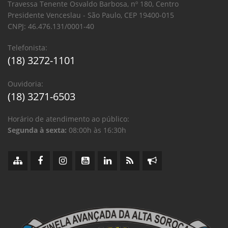
Travessa Tenente Osvaldo Barbosa, nº 180, Centro
Presidente Venceslau - São Paulo, CEP 19400-015
CNPJ: 46.476.131/0001-40
Telefonista:
(18) 3272-1101
Ouvidoria:
(18) 3271-6503
Horário de atendimento ao público:
Segunda à sexta:
08:00h às 16:30h