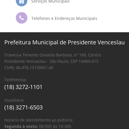
Serviços Municipais
Telefones e Endereços Municipais
Prefeitura Municipal de Presidente Venceslau
Travessa Tenente Osvaldo Barbosa, nº 180, Centro
Presidente Venceslau - São Paulo, CEP 19400-015
CNPJ: 46.476.131/0001-40
Telefonista:
(18) 3272-1101
Ouvidoria:
(18) 3271-6503
Horário de atendimento ao público:
Segunda à sexta:
08:00h às 16:30h