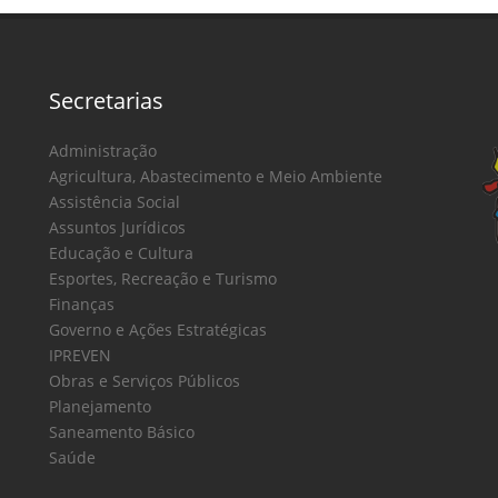
Secretarias
Administração
Agricultura, Abastecimento e Meio Ambiente
Assistência Social
Assuntos Jurídicos
Educação e Cultura
Esportes, Recreação e Turismo
Finanças
Governo e Ações Estratégicas
IPREVEN
Obras e Serviços Públicos
Planejamento
Saneamento Básico
Saúde