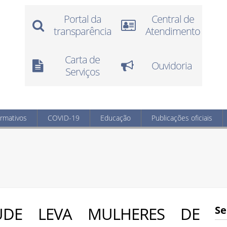
Portal da
Central de
transparência
Atendimento
Carta de
Ouvidoria
Serviços
ormativos
COVID-19
Educação
Publicações oficiais
ÚDE LEVA MULHERES DE
Se