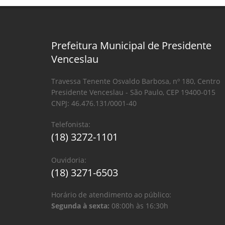
Prefeitura Municipal de Presidente
Venceslau
Travessa Tenente Osvaldo Barbosa, nº 180, Centro
Presidente Venceslau - São Paulo, CEP 19400-015
CNPJ: 46.476.131/0001-40
Telefonista:
(18) 3272-1101
Ouvidoria:
(18) 3271-6503
Horário de atendimento ao público:
Segunda à sexta:
08:00h às 16:30h