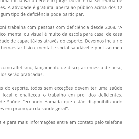
uma iniciativa do Prefeito Jorge Duran e da Secretaria de
s. A atividade é gratuita, aberta ao público acima dos 12
gum tipo de deficiência pode participar.
oni trabalha com pessoas com deficiência desde 2008. “A
ico, mental ou visual é muito da escola para casa, de casa
dade de capacitá-los através do esporte. Devemos incluir e
 bem-estar físico, mental e social saudável e por isso meu
como atletismo, lançamento de disco, arremesso de peso,
los serão praticadas.
avés do esporte, todos sem exceções devem ter uma saúde
 local e enalteceu o trabalho em prol dos deficientes.
o de Saúde Fernando Hamada que estão disponibilizando
tes em promoção da saúde geral".
os e para mais informações entre em contato pelo telefone