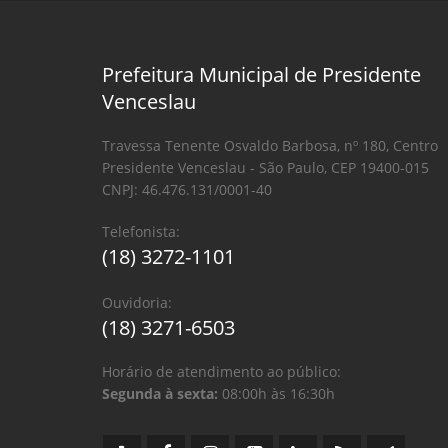
Prefeitura Municipal de Presidente
Venceslau
Travessa Tenente Osvaldo Barbosa, nº 180, Centro
Presidente Venceslau - São Paulo, CEP 19400-015
CNPJ: 46.476.131/0001-40
Telefonista:
(18) 3272-1101
Ouvidoria:
(18) 3271-6503
Horário de atendimento ao público:
Segunda à sexta:
08:00h às 16:30h