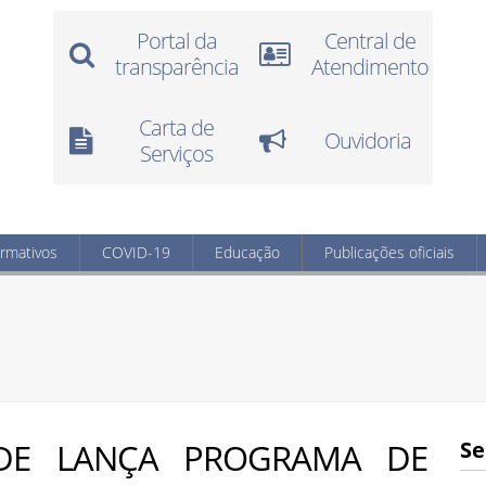
Portal da
Central de
transparência
Atendimento
Carta de
Ouvidoria
Serviços
ormativos
COVID-19
Educação
Publicações oficiais
ÚDE LANÇA PROGRAMA DE
Se