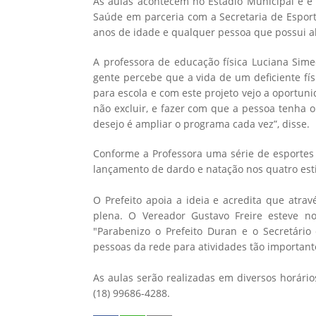
As aulas acontecem no Estádio Municipal e é 
Saúde em parceria com a Secretaria de Esporte
anos de idade e qualquer pessoa que possui al
A professora de educação física Luciana Sime
gente percebe que a vida de um deficiente fís
para escola e com este projeto vejo a oportuni
não excluir, e fazer com que a pessoa tenha o
desejo é ampliar o programa cada vez”, disse.
Conforme a Professora uma série de esportes 
lançamento de dardo e natação nos quatro esti
O Prefeito apoia a ideia e acredita que atr
plena. O Vereador Gustavo Freire esteve no
"Parabenizo o Prefeito Duran e o Secretári
pessoas da rede para atividades tão importan
As aulas serão realizadas em diversos horári
(18) 99686-4288.