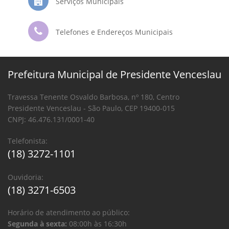
Serviços Municipais
Telefones e Endereços Municipais
Prefeitura Municipal de Presidente Venceslau
Travessa Tenente Osvaldo Barbosa, nº 180, Centro
Presidente Venceslau - São Paulo, CEP 19400-015
CNPJ: 46.476.131/0001-40
Telefonista:
(18) 3272-1101
Ouvidoria:
(18) 3271-6503
Horário de atendimento ao público:
Segunda à sexta:
08:00h às 16:30h