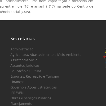
to Cozinhalimento, uma nova capacitação é oferecida em
lau entre hoje (16) e amanhã (17), na sede do Centro de
ência Social (Cras).
Secretarias
Administração
Agricultura, Abastecimento e Meio Ambiente
Assistência Social
Assuntos Jurídicos
Educação e Cultura
Esportes, Recreação e Turismo
Finanças
Governo e Ações Estratégicas
IPREVEN
Obras e Serviços Públicos
Planejamento