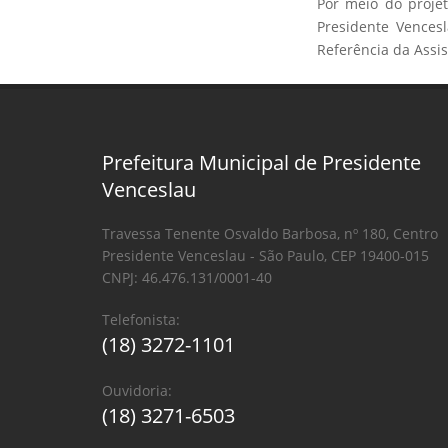
Por meio do proje
Presidente Vences
Referência da Assist
Prefeitura Municipal de Presidente
Venceslau
Travessa Tenente Osvaldo Barbosa, nº 180, Centro
Presidente Venceslau - São Paulo, CEP 19400-015
CNPJ: 46.476.131/0001-40
Telefonista:
(18) 3272-1101
Ouvidoria:
(18) 3271-6503