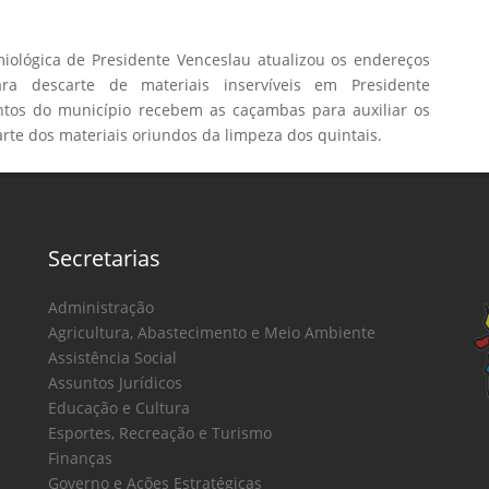
miológica de Presidente Venceslau atualizou os endereços
a descarte de materiais inservíveis em Presidente
ntos do município recebem as caçambas para auxiliar os
rte dos materiais oriundos da limpeza dos quintais.
Secretarias
Administração
Agricultura, Abastecimento e Meio Ambiente
Assistência Social
Assuntos Jurídicos
Educação e Cultura
Esportes, Recreação e Turismo
Finanças
Governo e Ações Estratégicas