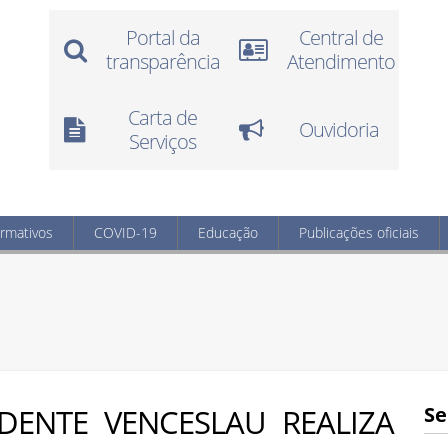
Portal da
Central de
transparência
Atendimento
Carta de
Ouvidoria
Serviços
ormativos
COVID-19
Educação
Publicações oficiais
IDENTE VENCESLAU REALIZA
Se