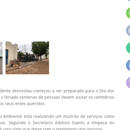
idente Venceslau começou a ser preparado para o Dia dos
o feriado centenas de pessoas devem visitar os cemitérios
os seus entes queridos.
io Ambiente está realizando um mutirão de serviços como
lhos. Segundo o Secretário Adelino Soares a limpeza do
ue é uma data que mexe com o sentimento das pessoas.