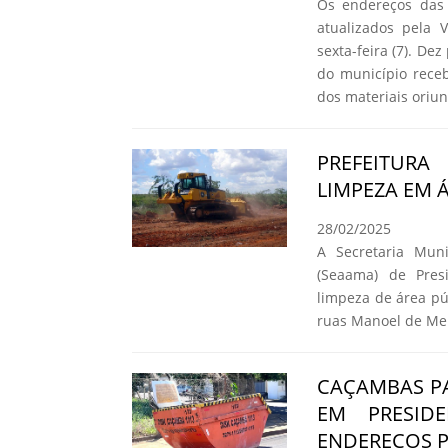
Os endereços das 
atualizados pela 
sexta-feira (7). D
do município rece
dos materiais oriun
PREFEITURA
LIMPEZA EM 
28/02/2025
A Secretaria Mun
(Seaama) de Presi
limpeza de área pú
ruas Manoel de Melo
CAÇAMBAS PA
EM PRESID
ENDEREÇOS P