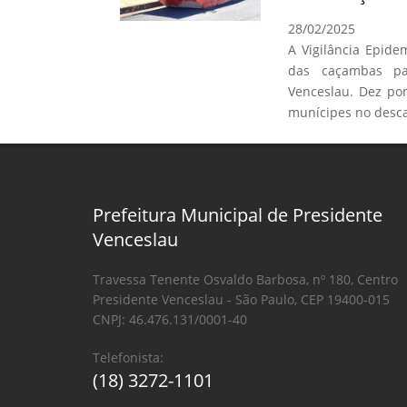
28/02/2025
A Vigilância Epide
das caçambas par
Venceslau. Dez po
munícipes no desca
Prefeitura Municipal de Presidente
Venceslau
Travessa Tenente Osvaldo Barbosa, nº 180, Centro
Presidente Venceslau - São Paulo, CEP 19400-015
CNPJ: 46.476.131/0001-40
Telefonista:
(18) 3272-1101