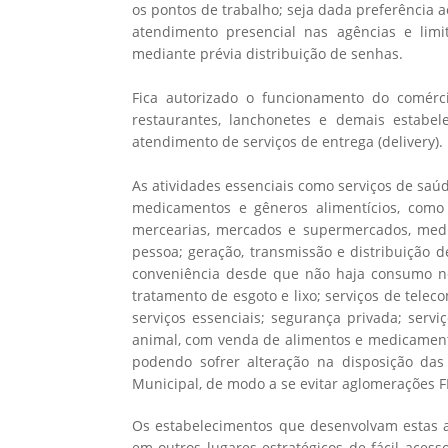
os pontos de trabalho; seja dada preferência ao
atendimento presencial nas agências e li
mediante prévia distribuição de senhas.
Fica autorizado o funcionamento do comércio
restaurantes, lanchonetes e demais estabel
atendimento de serviços de entrega (delivery).
As atividades essenciais como serviços de saúd
medicamentos e gêneros alimentícios, como f
mercearias, mercados e supermercados, medi
pessoa; geração, transmissão e distribuição d
conveniência desde que não haja consumo no
tratamento de esgoto e lixo; serviços de tel
serviços essenciais; segurança privada; serviç
animal, com venda de alimentos e medicamentos
podendo sofrer alteração na disposição das
Municipal, de modo a se evitar aglomerações
Os estabelecimentos que desenvolvam estas at
em outros lugares estratégicos de fácil acesso