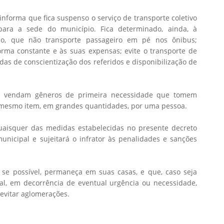
nforma que fica suspenso o serviço de transporte coletivo
para a sede do município. Fica determinado, ainda, à
ano, que não transporte passageiro em pé nos ônibus;
orma constante e às suas expensas; evite o transporte de
as de conscientização dos referidos e disponibilização de
e vendam gêneros de primeira necessidade que tomem
mesmo item, em grandes quantidades, por uma pessoa.
aisquer das medidas estabelecidas no presente decreto
municipal e sujeitará o infrator às penalidades e sanções
se possível, permaneça em suas casas, e que, caso seja
al, em decorrência de eventual urgência ou necessidade,
evitar aglomerações.