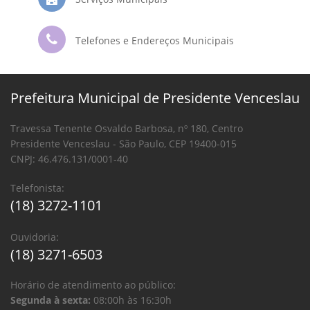
Telefones e Endereços Municipais
Prefeitura Municipal de Presidente Venceslau
Travessa Tenente Osvaldo Barbosa, nº 180, Centro
Presidente Venceslau - São Paulo, CEP 19400-015
CNPJ: 46.476.131/0001-40
Telefonista:
(18) 3272-1101
Ouvidoria:
(18) 3271-6503
Horário de atendimento ao público:
Segunda à sexta:
08:00h às 16:30h