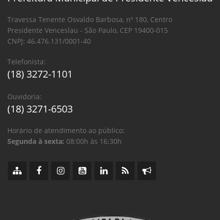
Travessa Tenente Osvaldo Barbosa, nº 180, Centro
Presidente Venceslau - São Paulo, CEP 19400-015
CNPJ: 46.476.131/0001-40
Telefonista:
(18) 3272-1101
Ouvidoria:
(18) 3271-6503
Horário de atendimento ao público:
Segunda à sexta:
08:00h às 16:30h