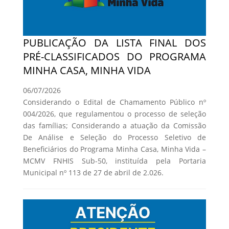
PUBLICAÇÃO DA LISTA FINAL DOS
PRÉ-CLASSIFICADOS DO PROGRAMA
MINHA CASA, MINHA VIDA
06/07/2026
Considerando o Edital de Chamamento Público nº
004/2026, que regulamentou o processo de seleção
das famílias; Considerando a atuação da Comissão
De Análise e Seleção do Processo Seletivo de
Beneficiários do Programa Minha Casa, Minha Vida –
MCMV FNHIS Sub-50, instituída pela Portaria
Municipal nº 113 de 27 de abril de 2.026.