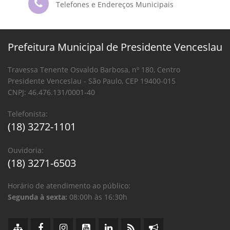
Telefones e Endereços Municipais
Prefeitura Municipal de Presidente Venceslau
Travessa Tenente Osvaldo Barbosa, nº 180, Centro
Presidente Venceslau - São Paulo, CEP 19400-015
CNPJ: 46.476.131/0001-40
Telefonista:
(18) 3272-1101
Ouvidoria:
(18) 3271-6503
Horário de atendimento ao público:
Segunda à sexta:
08:00h às 16:30h