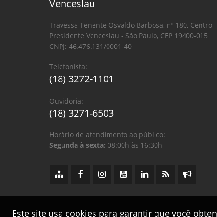
Venceslau
Travessa Tenente Osvaldo Barbosa, nº 180, Centro
Presidente Venceslau - São Paulo, CEP 19400-015
CNPJ: 46.476.131/0001-40
Telefonista:
(18) 3272-1101
Ouvidoria:
(18) 3271-6503
Horário de atendimento ao público:
Segunda à sexta:
08:00h às 16:30h
Este site usa cookies para garantir que você obte