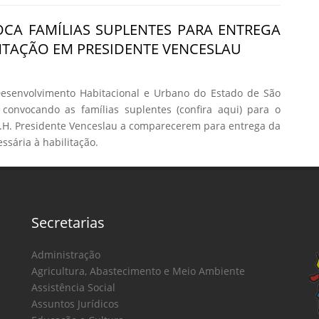
CA FAMÍLIAS SUPLENTES PARA ENTREGA
TAÇÃO EM PRESIDENTE VENCESLAU
senvolvimento Habitacional e Urbano do Estado de São
 convocando as famílias suplentes (confira aqui) para o
H. Presidente Venceslau a comparecerem para entrega da
sária à habilitação.
Secretarias
Administração
Agricultura, Abastecimento e Meio Ambiente
Assistência Social
Assuntos Jurídicos