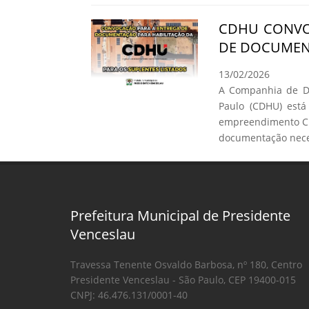
CDHU CONVO
DE DOCUMEN
13/02/2026
A Companhia de De
Paulo (CDHU) está
empreendimento C.
documentação neces
Prefeitura Municipal de Presidente
Venceslau
Travessa Tenente Osvaldo Barbosa, nº 180, Centro
Presidente Venceslau - São Paulo, CEP 19400-015
CNPJ: 46.476.131/0001-40