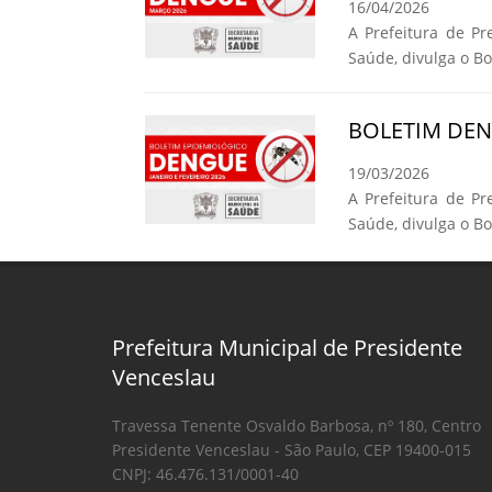
16/04/2026
A Prefeitura de Pr
Saúde, divulga o B
BOLETIM DE
19/03/2026
A Prefeitura de Pr
Saúde, divulga o B
Prefeitura Municipal de Presidente
Venceslau
Travessa Tenente Osvaldo Barbosa, nº 180, Centro
Presidente Venceslau - São Paulo, CEP 19400-015
CNPJ: 46.476.131/0001-40