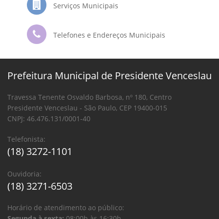
Serviços Municipais
Telefones e Endereços Municipais
Prefeitura Municipal de Presidente Venceslau
Travessa Tenente Osvaldo Barbosa, nº 180, Centro
Presidente Venceslau - São Paulo, CEP 19400-015
CNPJ: 46.476.131/0001-40
Telefonista:
(18) 3272-1101
Ouvidoria:
(18) 3271-6503
Horário de atendimento ao público:
Segunda à sexta:
08:00h às 16:30h