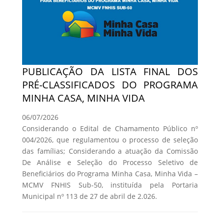
PUBLICAÇÃO DA LISTA FINAL DOS
PRÉ-CLASSIFICADOS DO PROGRAMA
MINHA CASA, MINHA VIDA
06/07/2026
Considerando o Edital de Chamamento Público nº
004/2026, que regulamentou o processo de seleção
das famílias; Considerando a atuação da Comissão
De Análise e Seleção do Processo Seletivo de
Beneficiários do Programa Minha Casa, Minha Vida –
MCMV FNHIS Sub-50, instituída pela Portaria
Municipal nº 113 de 27 de abril de 2.026.