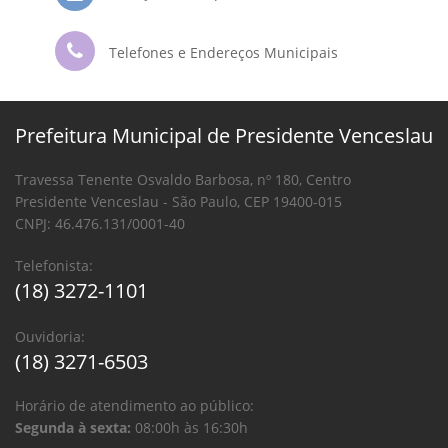
Telefones e Endereços Municipais
Prefeitura Municipal de Presidente Venceslau
Travessa Tenente Osvaldo Barbosa, nº 180, Centro
Presidente Venceslau - São Paulo, CEP 19400-015
CNPJ: 46.476.131/0001-40
Telefonista:
(18) 3272-1101
Ouvidoria:
(18) 3271-6503
Horário de atendimento ao público:
Segunda à sexta:
08:00h às 16:30h