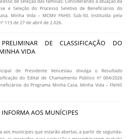
cesso de seleção das famílias; Considerando a atuação da
se e Seleção do Processo Seletivo de Beneficiários do
asa, Minha Vida – MCMV FNHIS Sub-50, instituída pela
nº 113 de 27 de abril de 2.026.
 PRELIMINAR DE CLASSIFICAÇÃO DO
MINHA VIDA
icipal de Presidente Venceslau divulga o Resultado
ssificação do Edital de Chamamento Público nº 004/2026
eneficiários do Programa Minha Casa, Minha Vida – FNHIS
A INFORMA AOS MUNÍCIPES
ma aos munícipes que estarão abertas, a partir de segunda-
nho, as inscrições para castração e microchipagem gratuita