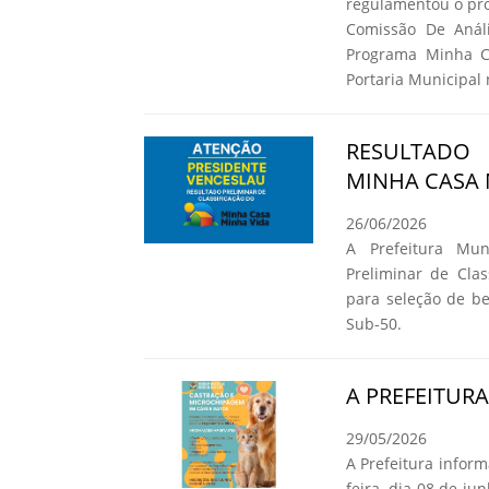
regulamentou o pro
Comissão De Análi
Programa Minha C
Portaria Municipal 
RESULTADO
MINHA CASA 
26/06/2026
A Prefeitura Mun
Preliminar de Cla
para seleção de b
Sub-50.
A PREFEITUR
29/05/2026
A Prefeitura infor
feira, dia 08 de ju