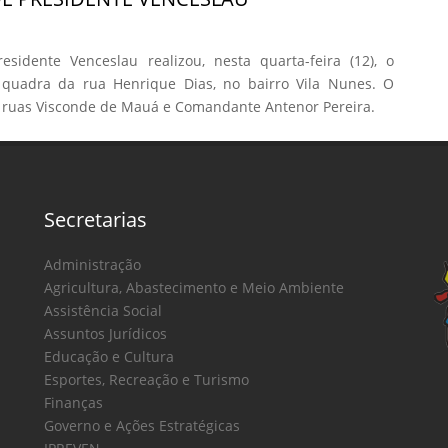
esidente Venceslau realizou, nesta quarta-feira (12), o
quadra da rua Henrique Dias, no bairro Vila Nunes. O
as ruas Visconde de Mauá e Comandante Antenor Pereira.
Secretarias
Administração
Agricultura, Abastecimento e Meio Ambiente
Assistência Social
Assuntos Jurídicos
Educação e Cultura
Esportes, Recreação e Turismo
Finanças
Governo e Ações Estratégicas