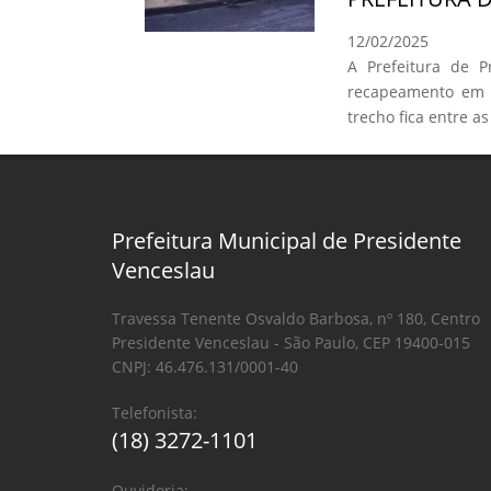
12/02/2025
A Prefeitura de Pr
recapeamento em 
trecho fica entre 
Prefeitura Municipal de Presidente
Venceslau
Travessa Tenente Osvaldo Barbosa, nº 180, Centro
Presidente Venceslau - São Paulo, CEP 19400-015
CNPJ: 46.476.131/0001-40
Telefonista:
(18) 3272-1101
Ouvidoria: