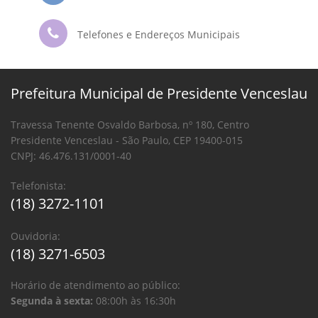
Telefones e Endereços Municipais
Prefeitura Municipal de Presidente Venceslau
Travessa Tenente Osvaldo Barbosa, nº 180, Centro
Presidente Venceslau - São Paulo, CEP 19400-015
CNPJ: 46.476.131/0001-40
Telefonista:
(18) 3272-1101
Ouvidoria:
(18) 3271-6503
Horário de atendimento ao público:
Segunda à sexta:
08:00h às 16:30h