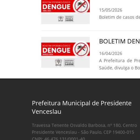
15/05/2026
Boletim de casos d
BOLETIM DE
16/04/2026
A Prefeitura de Pr
Saúde, divulga o B
Prefeitura Municipal de Presidente
Venceslau
Travessa Tenente Osvaldo Barbosa, nº 180, Centro
Presidente Venceslau - São Paulo, CEP 19400-015
CNPJ: 46.476.131/0001-40