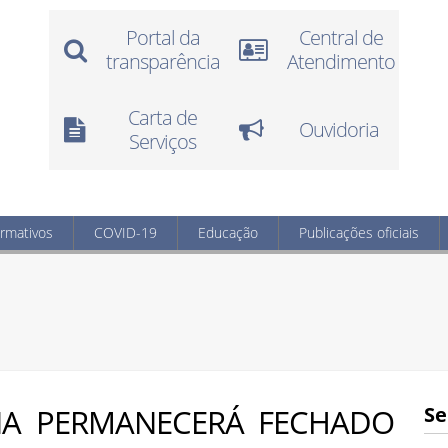
Portal da
Central de
transparência
Atendimento
Carta de
Ouvidoria
Serviços
ormativos
COVID-19
Educação
Publicações oficiais
INA PERMANECERÁ FECHADO
Se