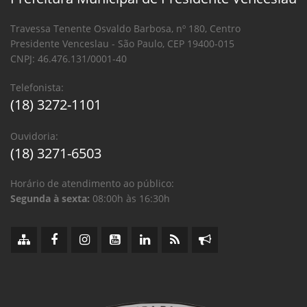
Travessa Tenente Osvaldo Barbosa, nº 180, Centro
Presidente Venceslau - São Paulo, CEP 19400-015
CNPJ: 46.476.131/0001-40
Telefonista:
(18) 3272-1101
Ouvidoria:
(18) 3271-6503
Horário de atendimento ao público:
Segunda à sexta:
08:00h às 16:30h