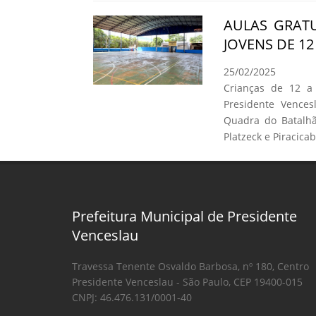
AULAS GRATU
JOVENS DE 1
25/02/2025
Crianças de 12 a
Presidente Vence
Quadra do Batalhão
Platzeck e Piracicab
Prefeitura Municipal de Presidente
Venceslau
Travessa Tenente Osvaldo Barbosa, nº 180, Centro
Presidente Venceslau - São Paulo, CEP 19400-015
CNPJ: 46.476.131/0001-40