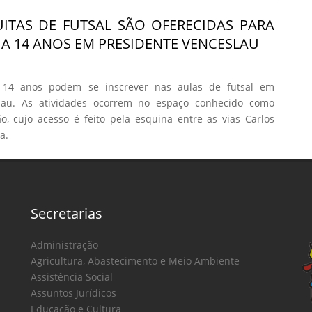
ITAS DE FUTSAL SÃO OFERECIDAS PARA
2 A 14 ANOS EM PRESIDENTE VENCESLAU
 14 anos podem se inscrever nas aulas de futsal em
slau. As atividades ocorrem no espaço conhecido como
, cujo acesso é feito pela esquina entre as vias Carlos
a.
Secretarias
Administração
Agricultura, Abastecimento e Meio Ambiente
Assistência Social
Assuntos Jurídicos
Educação e Cultura