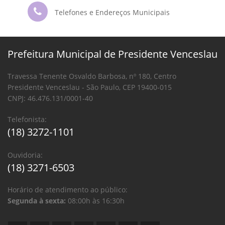
Telefones e Endereços Municipais
Prefeitura Municipal de Presidente Venceslau
Travessa Tenente Osvaldo Barbosa, nº 180, Centro
Presidente Venceslau - São Paulo, CEP 19400-015
CNPJ: 46.476.131/0001-40
Telefonista:
(18) 3272-1101
Ouvidoria:
(18) 3271-6503
Horário de atendimento ao público:
Segunda à sexta:
08:00h às 16:30h