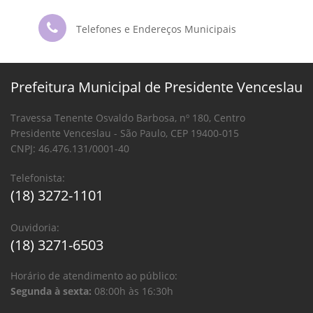
Telefones e Endereços Municipais
Prefeitura Municipal de Presidente Venceslau
Travessa Tenente Osvaldo Barbosa, nº 180, Centro
Presidente Venceslau - São Paulo, CEP 19400-015
CNPJ: 46.476.131/0001-40
Telefonista:
(18) 3272-1101
Ouvidoria:
(18) 3271-6503
Horário de atendimento ao público:
Segunda à sexta:
08:00h às 16:30h