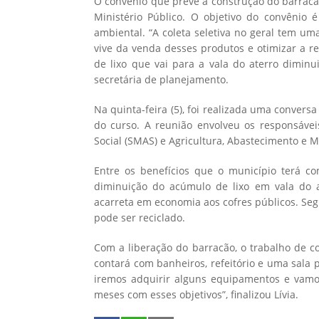
O convênio que prevê a construção do barracã
Ministério Público. O objetivo do convênio
ambiental. “A coleta seletiva no geral tem u
vive da venda desses produtos e otimizar a r
de lixo que vai para a vala do aterro diminui
secretária de planejamento.
Na quinta-feira (5), foi realizada uma conversa 
do curso. A reunião envolveu os responsáveis
Social (SMAS) e Agricultura, Abastecimento e 
Entre os benefícios que o município terá c
diminuição do acúmulo de lixo em vala do a
acarreta em economia aos cofres públicos. Seg
pode ser reciclado.
Com a liberação do barracão, o trabalho de co
contará com banheiros, refeitório e uma sala 
iremos adquirir alguns equipamentos e vamo
meses com esses objetivos”, finalizou Lívia.