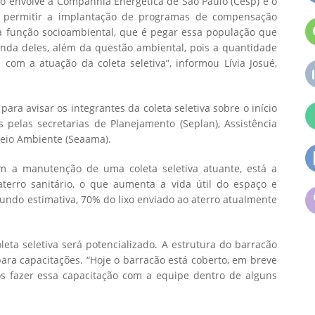
o envolve a Companhia Energética de São Paulo (Cesp) e o
 é permitir a implantação de programas de compensação
ma função socioambiental, que é pegar essa população que
enda deles, além da questão ambiental, pois a quantidade
 com a atuação da coleta seletiva”, informou Lívia Josué,
para avisar os integrantes da coleta seletiva sobre o início
 pelas secretarias de Planejamento (Seplan), Assistência
Meio Ambiente (Seaama).
om a manutenção de uma coleta seletiva atuante, está a
terro sanitário, o que aumenta a vida útil do espaço e
undo estimativa, 70% do lixo enviado ao aterro atualmente
leta seletiva será potencializado. A estrutura do barracão
para capacitações. “Hoje o barracão está coberto, em breve
s fazer essa capacitação com a equipe dentro de alguns