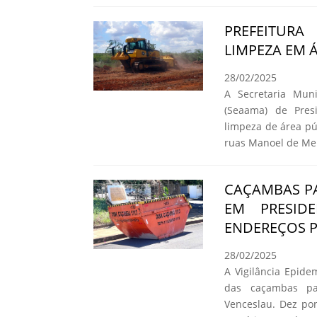
PREFEITURA
LIMPEZA EM 
28/02/2025
A Secretaria Mun
(Seaama) de Presi
limpeza de área pú
ruas Manoel de Melo
CAÇAMBAS PA
EM PRESID
ENDEREÇOS P
28/02/2025
A Vigilância Epide
das caçambas par
Venceslau. Dez po