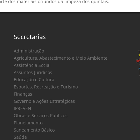
rte dos materiais oriundos da limpeza dos quintais.
Secretarias
Administração
Agricultura, Abastecimento e Meio Ambiente
Assistência Social
Assuntos Jurídicos
Educação e Cultura
Esportes, Recreação e Turismo
Finanças
Governo e Ações Estratégicas
IPREVEN
Obras e Serviços Públicos
Planejamento
Saneamento Básico
Saúde