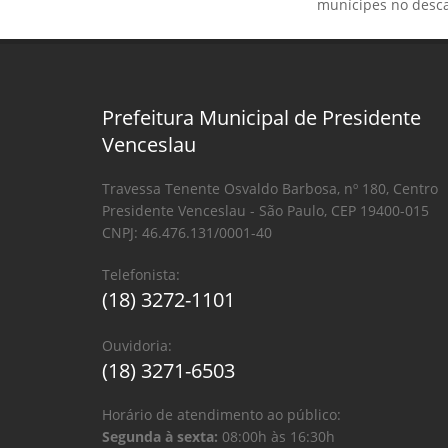
munícipes no desca
Prefeitura Municipal de Presidente
Venceslau
Travessa Tenente Osvaldo Barbosa, nº 180, Centro
Presidente Venceslau - São Paulo, CEP 19400-015
CNPJ: 46.476.131/0001-40
Telefonista:
(18) 3272-1101
Ouvidoria:
(18) 3271-6503
Horário de atendimento ao público:
Segunda à sexta:
08:00h às 16:30h