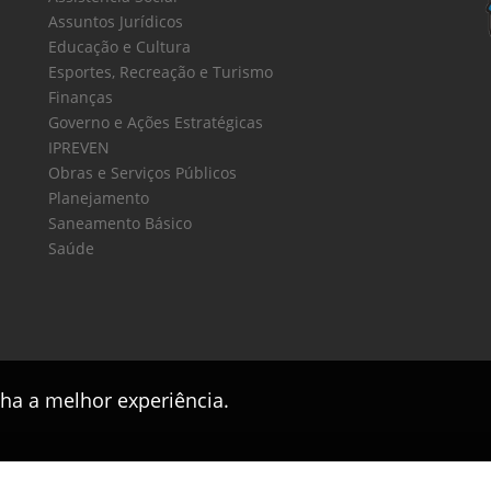
Assuntos Jurídicos
Educação e Cultura
Esportes, Recreação e Turismo
Finanças
Governo e Ações Estratégicas
IPREVEN
Obras e Serviços Públicos
Planejamento
Saneamento Básico
Saúde
nha a melhor experiência.
Este sítio foi desenvolvido pelo
CPD
da
PMPV
2017