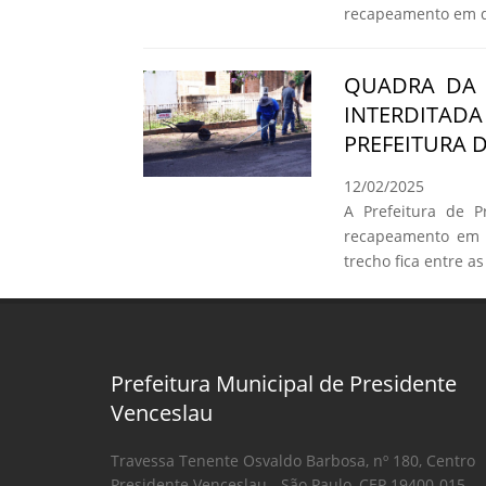
recapeamento em qu
QUADRA DA 
INTERDITA
PREFEITURA 
12/02/2025
A Prefeitura de Pr
recapeamento em 
trecho fica entre 
Prefeitura Municipal de Presidente
Venceslau
Travessa Tenente Osvaldo Barbosa, nº 180, Centro
Presidente Venceslau - São Paulo, CEP 19400-015