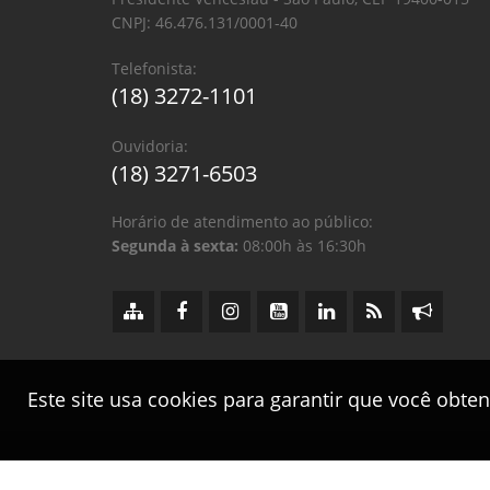
CNPJ: 46.476.131/0001-40
Telefonista:
(18) 3272-1101
Ouvidoria:
(18) 3271-6503
Horário de atendimento ao público:
Segunda à sexta:
08:00h às 16:30h
Este site usa cookies para garantir que você obte