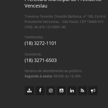
Venceslau
Travessa Tenente Osvaldo Barbosa, nº 180, Centro
Presidente Venceslau - São Paulo, CEP 19400-015
CNPJ: 46.476.131/0001-40
Telefonista:
(18) 3272-1101
Ouvidoria:
(18) 3271-6503
Horário de atendimento ao público:
Segunda à sexta:
08:00h às 16:30h