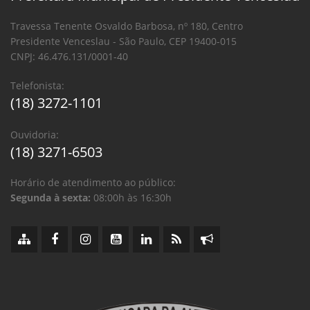
Travessa Tenente Osvaldo Barbosa, nº 180, Centro
Presidente Venceslau - São Paulo, CEP 19400-015
CNPJ: 46.476.131/0001-40
Telefonista:
(18) 3272-1101
Ouvidoria:
(18) 3271-6503
Horário de atendimento ao público:
Segunda à sexta:
08:00h às 16:30h