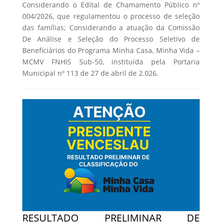
Considerando o Edital de Chamamento Público nº
004/2026, que regulamentou o processo de seleção
das famílias; Considerando a atuação da Comissão
De Análise e Seleção do Processo Seletivo de
Beneficiários do Programa Minha Casa, Minha Vida –
MCMV FNHIS Sub-50, instituída pela Portaria
Municipal nº 113 de 27 de abril de 2.026.
RESULTADO PRELIMINAR DE