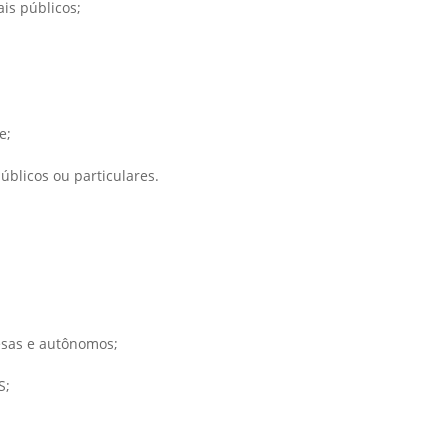
ais públicos;
e;
públicos ou particulares.
esas e autônomos;
S;