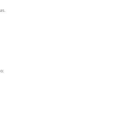
as.
o;