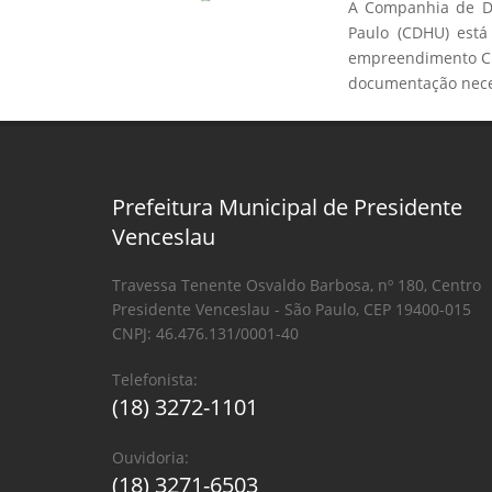
A Companhia de De
Paulo (CDHU) está
empreendimento C.
documentação neces
Prefeitura Municipal de Presidente
Venceslau
Travessa Tenente Osvaldo Barbosa, nº 180, Centro
Presidente Venceslau - São Paulo, CEP 19400-015
CNPJ: 46.476.131/0001-40
Telefonista:
(18) 3272-1101
Ouvidoria:
(18) 3271-6503