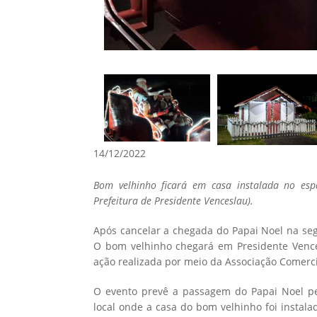
14/12/2022
Bom velhinho ficará em casa instalada no esp
Prefeitura de Presidente Venceslau).
Após cancelar a chegada do Papai Noel na segu
O bom velhinho chegará em Presidente Vences
ação realizada por meio da Associação Comercia
O evento prevê a passagem do Papai Noel pela
local onde a casa do bom velhinho foi instala