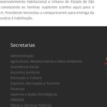
senvolvimento Habitacional e Urbano do Estado de São
 convocando as famílias suplentes (confira aqui) para o
H. Presidente Venceslau a comparecerem para entrega da
sária à habilitação.
Secretarias
Administração
Agricultura, Abastecimento e Meio Ambiente
Assistência Social
Assuntos Jurídicos
Educação e Cultura
Esportes, Recreação e Turismo
Finanças
Governo e Ações Estratégicas
IPREVEN
Obras e Serviços Públicos