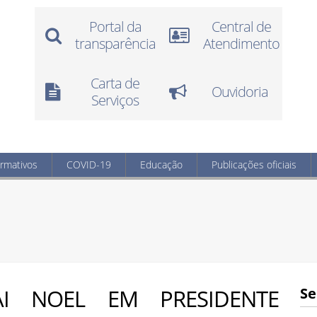
Portal da
Central de
transparência
Atendimento
Carta de
Ouvidoria
Serviços
ormativos
COVID-19
Educação
Publicações oficiais
I NOEL EM PRESIDENTE
Se