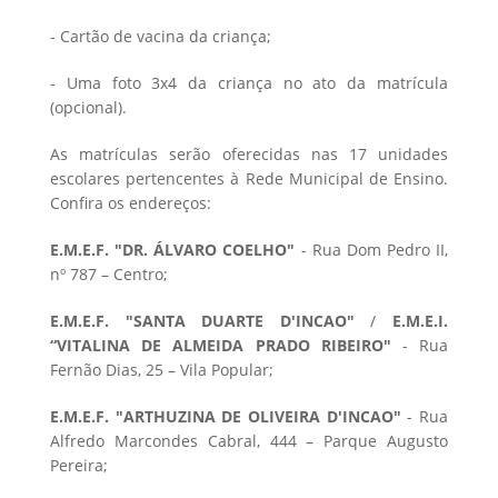
- Cartão de vacina da criança;
- Uma foto 3x4 da criança no ato da matrícula
(opcional).
As matrículas serão oferecidas nas 17 unidades
escolares pertencentes à Rede Municipal de Ensino.
Confira os endereços:
E.M.E.F. "DR. ÁLVARO COELHO"
- Rua Dom Pedro II,
nº 787 – Centro;
E.M.E.F. "SANTA DUARTE D'INCAO"
/
E.M.E.I.
“VITALINA DE ALMEIDA PRADO RIBEIRO"
- Rua
Fernão Dias, 25 – Vila Popular;
E.M.E.F. "ARTHUZINA DE OLIVEIRA D'INCAO"
- Rua
Alfredo Marcondes Cabral, 444 – Parque Augusto
Pereira;