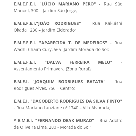
E.M.E.F.E.I. "LÚCIO MARIANO PERO"
- Rua São
Manoel, 300 – Jardim São Jorge;
E.M.E.F.E.I."JOÃO RODRIGUES"
- Rua Kakuishi
Okada, 236 – Jardim Eldorado;
E.M.E.F.E.I. "APARECIDA T. DE MEDEIROS"
- Rua
Wadhi Chaim Cury, 565- Jardim Morada do Sol;
E.M.E.F.E.I. "DALVA FERREIRA MELO"
-
Assentamento Primavera (Zona Rural);
E.M.E.I. "JOAQUIM RODRIGUES BATATA"
- Rua
Rodrigues Alves, 756 – Centro;
E.M.E.I. "DAGOBERTO RODRIGUES DA SILVA PINTO"
- Rua Mariano Lanziane nº 1740 – Vila Alvorada;
* E.M.E.I. "FERNANDO DEAK MURAD"
- Rua Adolfo
de Oliveira Lima, 280 - Morada do Sol;