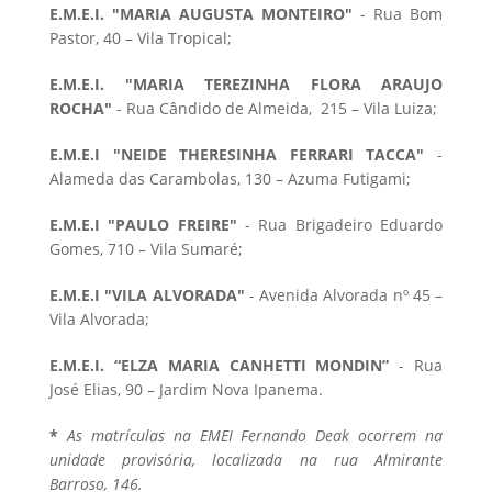
E.M.E.I. "MARIA AUGUSTA MONTEIRO"
- Rua Bom
Pastor, 40 – Vila Tropical;
E.M.E.I. "MARIA TEREZINHA FLORA ARAUJO
ROCHA"
- Rua Cândido de Almeida, 215 – Vila Luiza;
E.M.E.I "NEIDE THERESINHA FERRARI TACCA"
-
Alameda das Carambolas, 130 – Azuma Futigami;
E.M.E.I "PAULO FREIRE"
- Rua Brigadeiro Eduardo
Gomes, 710 – Vila Sumaré;
E.M.E.I "VILA ALVORADA"
- Avenida Alvorada nº 45 –
Vila Alvorada;
E.M.E.I. “ELZA MARIA CANHETTI MONDIN”
- Rua
José Elias, 90 – Jardim Nova Ipanema.
*
As matrículas na EMEI Fernando Deak ocorrem na
unidade provisória, localizada na rua Almirante
Barroso, 146.