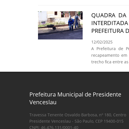
QUADRA DA 
INTERDITA
PREFEITURA 
12/02/2025
A Prefeitura de Pr
recapeamento em 
trecho fica entre 
Prefeitura Municipal de Presidente
Venceslau
Travessa Tenente Osvaldo Barbosa, nº 180, Centro
Presidente Venceslau - São Paulo, CEP 19400-015
CNPJ: 46.476.131/0001-40