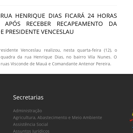
RUA HENRIQUE DIAS FICARÁ 24 HORAS
DA APÓS RECEBER RECAPEAMENTO DA
DE PRESIDENTE VENCESLAU
esidente Venceslau realizou, nesta quarta-feira (12), o
quadra da rua Henrique Dias, no bairro Vila Nunes. O
as ruas Visconde de Mauá e Comandante Antenor Pereira.
Secretarias
Administração
Agricultura, Abastecimento e Meio Ambiente
Assistência Social
Assuntos Jurídicos