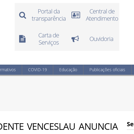
Portal da
Central de
transparência
Atendimento
Carta de
Ouvidoria
Serviços
ormativos
COVID-19
Educação
Publicações oficiais
IDENTE VENCESLAU ANUNCIA
Se