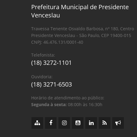
Prefeitura Municipal de Presidente
Venceslau
Travessa Tenente Osvaldo Barbosa, nº 180, Centro
Presidente Venceslau - São Paulo, CEP 19400-015
CNPJ: 46.476.131/0001-40
Telefonista:
(18) 3272-1101
Ouvidoria:
(18) 3271-6503
Horário de atendimento ao público:
Segunda à sexta:
08:00h às 16:30h