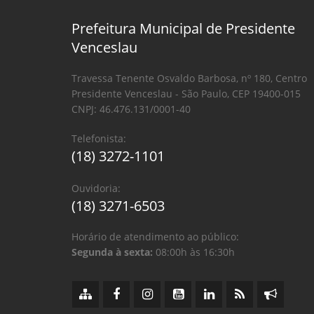
Prefeitura Municipal de Presidente
Venceslau
Travessa Tenente Osvaldo Barbosa, nº 180, Centro
Presidente Venceslau - São Paulo, CEP 19400-015
CNPJ: 46.476.131/0001-40
Telefonista:
(18) 3272-1101
Ouvidoria:
(18) 3271-6503
Horário de atendimento ao público:
Segunda à sexta:
08:00h às 16:30h