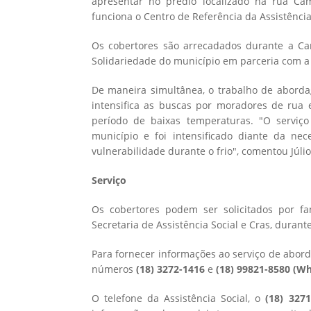
apresentar no prédio localizado na rua C
funciona o Centro de Referência da Assistência
Os cobertores são arrecadados durante a Ca
Solidariedade do município em parceria com a S
De maneira simultânea, o trabalho de abordag
intensifica as buscas por moradores de rua 
período de baixas temperaturas. "O serviç
município e foi intensificado diante da ne
vulnerabilidade durante o frio", comentou Júlio
Serviço
Os cobertores podem ser solicitados por fam
Secretaria de Assistência Social e Cras, duran
Para fornecer informações ao serviço de abor
números
(18) 3272-1416
e
(18) 99821-8580 (W
O telefone da Assistência Social, o
(18) 327