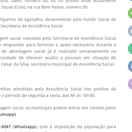
ampos Sales, número 50, ou no prédio onde atualmente
 Social (Cras), na rua Bom Pastor, número 90.
mpanha do Agasalho, desenvolvida pelo Fundo Social de
ecretaria de Assistência Social.
em social realizado pela Secretaria de Assistência Social
e imigrantes para fornecer o apoio necessário durante o
o de abordagem social já é realizado semanalmente no
cessidade de oferecer auxílio a pessoas em situação de
 César da Silva, secretário municipal de Assistência Social.
ílias atendidas pela Assistência Social nos prédios da
te o período de segunda a sexta, das 8h às 16h30.
dagem social, os munícipes podem entrar em contato pelos
hatsapp)
.
1-8087 (Whatsapp)
, está à disposição da população para