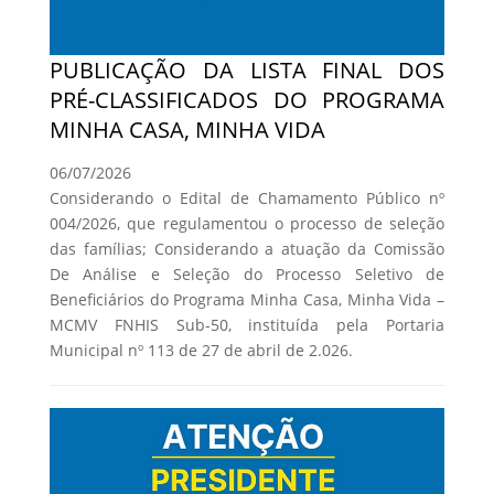
PUBLICAÇÃO DA LISTA FINAL DOS
PRÉ-CLASSIFICADOS DO PROGRAMA
MINHA CASA, MINHA VIDA
06/07/2026
Considerando o Edital de Chamamento Público nº
004/2026, que regulamentou o processo de seleção
das famílias; Considerando a atuação da Comissão
De Análise e Seleção do Processo Seletivo de
Beneficiários do Programa Minha Casa, Minha Vida –
MCMV FNHIS Sub-50, instituída pela Portaria
Municipal nº 113 de 27 de abril de 2.026.