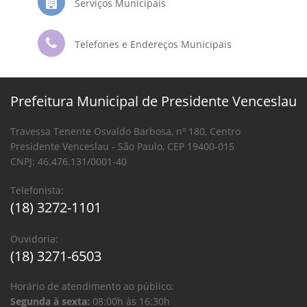
Serviços Municipais
Telefones e Endereços Municipais
Prefeitura Municipal de Presidente Venceslau
Travessa Tenente Osvaldo Barbosa, nº 180, Centro
Presidente Venceslau - São Paulo, CEP 19400-015
CNPJ: 46.476.131/0001-40
Telefonista:
(18) 3272-1101
Ouvidoria:
(18) 3271-6503
Horário de atendimento ao público:
Segunda à sexta:
08:00h às 16:30h