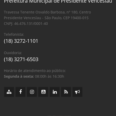
Prefeitura Municipal de Presidente Venceslau
Travessa Tenente Osvaldo Barbosa, nº 180, Centro
Presidente Venceslau - São Paulo, CEP 19400-015
CNPJ: 46.476.131/0001-40
Telefonista:
(18) 3272-1101
Ouvidoria:
(18) 3271-6503
Horário de atendimento ao público:
Segunda à sexta:
08:00h às 16:30h