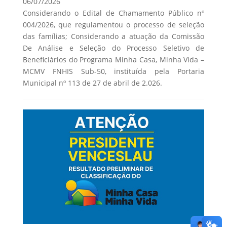
06/07/2026
Considerando o Edital de Chamamento Público nº
004/2026, que regulamentou o processo de seleção
das famílias; Considerando a atuação da Comissão
De Análise e Seleção do Processo Seletivo de
Beneficiários do Programa Minha Casa, Minha Vida –
MCMV FNHIS Sub-50, instituída pela Portaria
Municipal nº 113 de 27 de abril de 2.026.