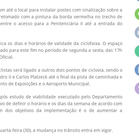
m até o local para instalar postes com sinalização sobre a
i retomado com a pintura da borda vermelha no trecho de
ntre o acesso para a Penitenciária II até a entrada do
ica os dias e horários de validade da ciclofaixa. O espaço
inado para este fim no período de segunda a sexta, das 17h
ficial.
listas será ligado a outros dois pontos de ciclovia, sendo o
o II e Carlos Platzeck até o final da pista de caminhada e
cinto de Exposições e o Aeroporto Municipal.
 após estudo de viabilidade executado pelo Departamento
ivo de definir o horário e os dias da semana de acordo com
. Um dos objetivos da implementação é o de aumentar a
uarta-feira (30), a mudança no trânsito entra em vigor.