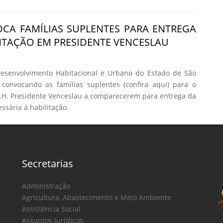
CA FAMÍLIAS SUPLENTES PARA ENTREGA
TAÇÃO EM PRESIDENTE VENCESLAU
senvolvimento Habitacional e Urbano do Estado de São
 convocando as famílias suplentes (confira aqui) para o
H. Presidente Venceslau a comparecerem para entrega da
sária à habilitação.
Secretarias
Administração
Agricultura, Abastecimento e Meio Ambiente
Assistência Social
Assuntos Jurídicos