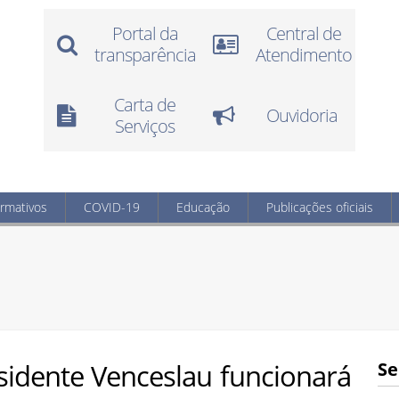
Portal da
Central de
transparência
Atendimento
Carta de
Ouvidoria
Serviços
ormativos
COVID-19
Educação
Publicações oficiais
sidente Venceslau funcionará
Se