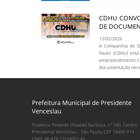
CDHU CONVO
DE DOCUMEN
13/02/2026
A Companhia de De
Paulo (CDHU) está
empreendimento C.
documentação neces
Prefeitura Municipal de Presidente
Venceslau
Travessa Tenente Osvaldo Barbosa, nº 180, Centro
Presidente Venceslau - São Paulo, CEP 19400-015
CNPJ: 46.476.131/0001-40