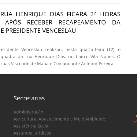
RUA HENRIQUE DIAS FICARÁ 24 HORAS
DA APÓS RECEBER RECAPEAMENTO DA
DE PRESIDENTE VENCESLAU
esidente Venceslau realizou, nesta quarta-feira (12), o
quadra da rua Henrique Dias, no bairro Vila Nunes. O
as ruas Visconde de Mauá e Comandante Antenor Pereira.
Secretarias
Administração
Agricultura, Abastecimento e Meio Ambiente
Assistência Social
Assuntos Jurídicos