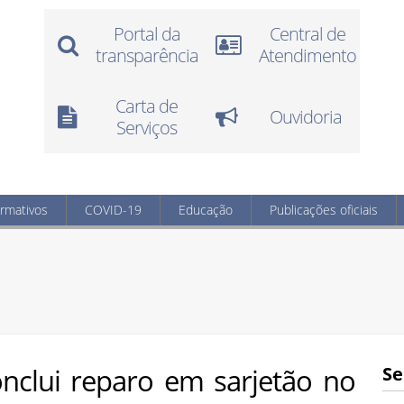
Portal da
Central de
transparência
Atendimento
Carta de
Ouvidoria
Serviços
ormativos
COVID-19
Educação
Publicações oficiais
onclui reparo em sarjetão no
Se