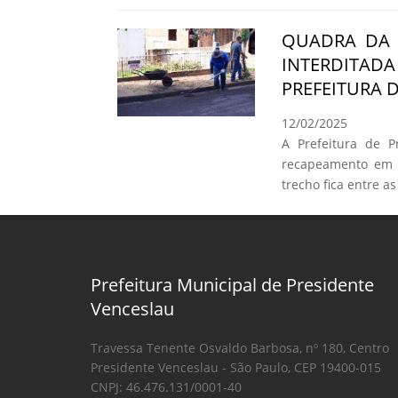
QUADRA DA 
INTERDITA
PREFEITURA 
12/02/2025
A Prefeitura de Pr
recapeamento em 
trecho fica entre 
Prefeitura Municipal de Presidente
Venceslau
Travessa Tenente Osvaldo Barbosa, nº 180, Centro
Presidente Venceslau - São Paulo, CEP 19400-015
CNPJ: 46.476.131/0001-40