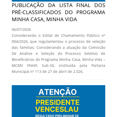
PUBLICAÇÃO DA LISTA FINAL DOS
PRÉ-CLASSIFICADOS DO PROGRAMA
MINHA CASA, MINHA VIDA
06/07/2026
Considerando o Edital de Chamamento Público nº
004/2026, que regulamentou o processo de seleção
das famílias; Considerando a atuação da Comissão
De Análise e Seleção do Processo Seletivo de
Beneficiários do Programa Minha Casa, Minha Vida –
MCMV FNHIS Sub-50, instituída pela Portaria
Municipal nº 113 de 27 de abril de 2.026.