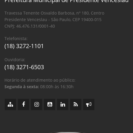
Travessa Tenente Osvaldo Barbosa, nº 180, Centro
Presidente Venceslau - São Paulo, CEP 19400-015
CNPJ: 46.476.131/0001-40
Telefonista:
(18) 3272-1101
Ouvidoria:
(18) 3271-6503
Horário de atendimento ao público:
Segunda à sexta:
08:00h às 16:30h