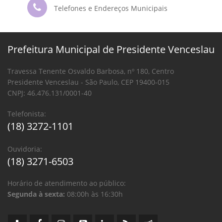
Telefones e Endereços Municipais
Prefeitura Municipal de Presidente Venceslau
Travessa Tenente Osvaldo Barbosa, nº 180, Centro
Presidente Venceslau - São Paulo, CEP 19400-015
CNPJ: 46.476.131/0001-40
Telefonista:
(18) 3272-1101
Ouvidoria:
(18) 3271-6503
Horário de atendimento ao público:
Segunda à sexta:
08:00h às 16:30h