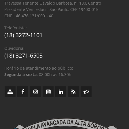
Travessa Tenente Osvaldo Barbosa, nº 180, Centro
Presidente Venceslau - São Paulo, CEP 19400-015
CNPJ: 46.476.131/0001-40
Telefonista:
(18) 3272-1101
Ouvidoria:
(18) 3271-6503
Horário de atendimento ao público:
Segunda à sexta:
08:00h às 16:30h