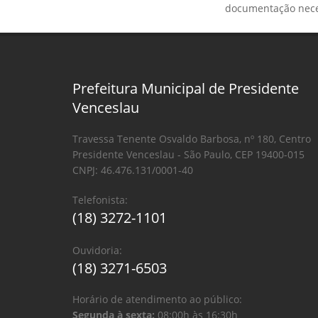
documentação neces
Prefeitura Municipal de Presidente
Venceslau
Travessa Tenente Osvaldo Barbosa, nº 180, Centro
Presidente Venceslau - São Paulo, CEP 19400-015
CNPJ: 46.476.131/0001-40
Telefonista:
(18) 3272-1101
Ouvidoria:
(18) 3271-6503
Horário de atendimento ao público:
Segunda à sexta:
08:00h às 16:30h