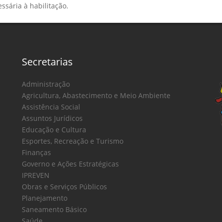
sária à habilitação.
Secretarias
Administração
Agricultura, Abastecimento e Meio Ambiente
Assistência Social
Assuntos Jurídicos
Educação e Cultura
Esportes, Recreação e Turismo
Finanças
Governo e Ações Estratégicas
IPREVEN
Obras e Serviços Públicos
Planejamento
Saneamento Básico
Saúde