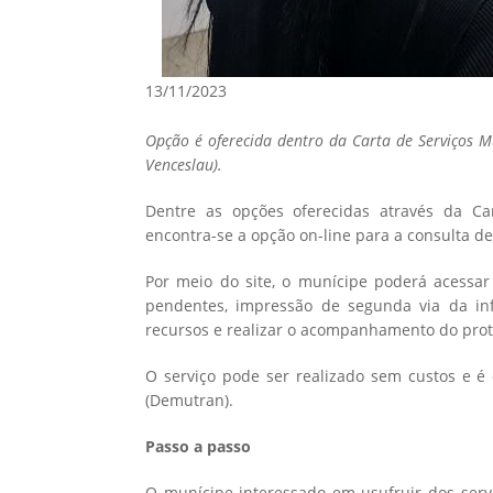
13/11/2023
Opção é oferecida dentro da Carta de Serviços Mun
Venceslau).
Dentre as opções oferecidas através da Car
encontra-se a opção on-line para a consulta de 
Por meio do site, o munícipe poderá acessar 
pendentes, impressão de segunda via da inf
recursos e realizar o acompanhamento do prot
O serviço pode ser realizado sem custos e é
(Demutran).
Passo a passo
O munícipe interessado em usufruir dos servi